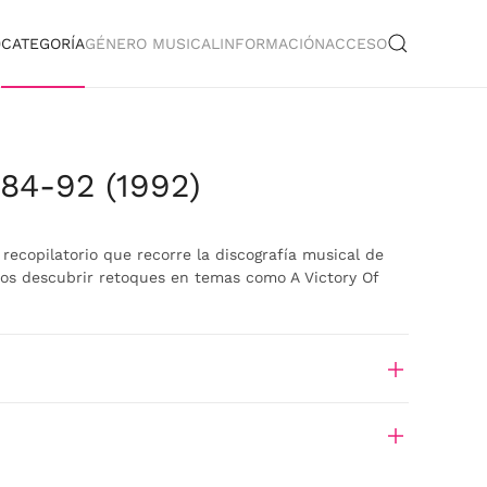
O
CATEGORÍA
GÉNERO MUSICAL
INFORMACIÓN
ACCESO
984-92 (1992)
 recopilatorio que recorre la discografía musical de
mos descubrir retoques en temas como A Victory Of