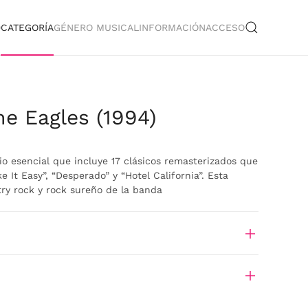
O
CATEGORÍA
GÉNERO MUSICAL
INFORMACIÓN
ACCESO
he Eagles (1994)
io esencial que incluye 17 clásicos remasterizados que
It Easy”, “Desperado” y “Hotel California”. Esta
ry rock y rock sureño de la banda