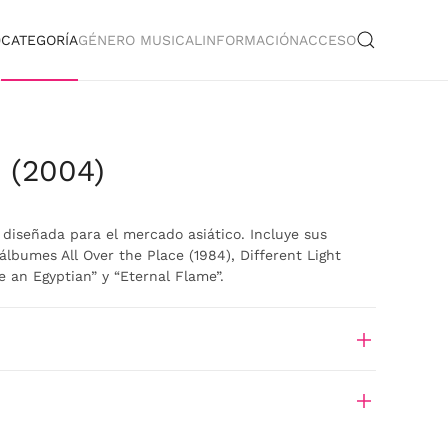
O
CATEGORÍA
GÉNERO MUSICAL
INFORMACIÓN
ACCESO
 (2004)
 diseñada para el mercado asiático. Incluye sus
lbumes All Over the Place (1984), Different Light
e an Egyptian” y “Eternal Flame”.