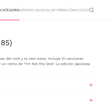
O
CATEGORÍA
GÉNERO MUSICAL
INFORMACIÓN
ACCESO
985)
sas del rock y la new wave. Incluye 13 canciones
 un remix de “I’m Not the One”. La edición japonesa